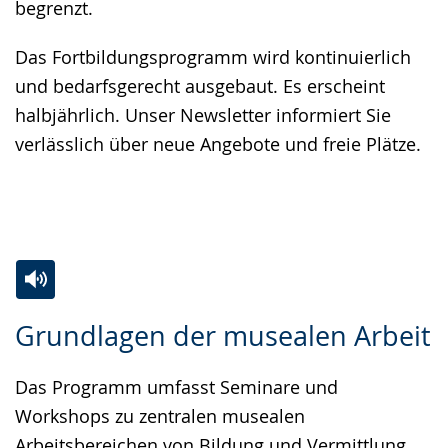
begrenzt.
Das Fortbildungsprogramm wird kontinuierlich
und bedarfsgerecht ausgebaut. Es erscheint
halbjährlich. Unser Newsletter informiert Sie
verlässlich über neue Angebote und freie Plätze.
Zur
Aktiviere
Ein
Grundlagen der musealen Arbeit
Leichten
Audio-
Video
Sprache
Unterstützung.
in
Das Programm umfasst Seminare und
wechseln.
Deutscher
Workshops zu zentralen musealen
Gebärdensprache
Arbeitsbereichen von Bildung und Vermittlung