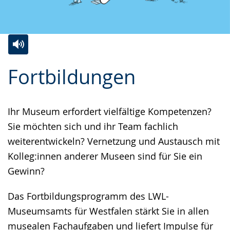
Zur
Aktiviere
Ein
Fortbildungen
Leichten
Audio-
Video
Sprache
Unterstützung.
in
wechseln.
Deutscher
Ihr Museum erfordert vielfältige Kompetenzen?
Gebärdensprache
Sie möchten sich und ihr Team fachlich
wird
weiterentwickeln? Vernetzung und Austausch mit
angezeigt.
Kolleg:innen anderer Museen sind für Sie ein
Gewinn?
Das Fortbildungsprogramm des LWL-
Museumsamts für Westfalen stärkt Sie in allen
musealen Fachaufgaben und liefert Impulse für