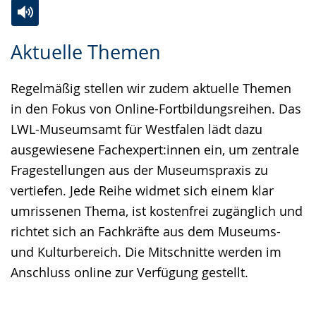
Zur
Aktiviere
Ein
Aktuelle Themen
Leichten
Audio-
Video
Sprache
Unterstützung.
in
Regelmäßig stellen wir zudem aktuelle Themen
wechseln.
Deutscher
in den Fokus von Online-Fortbildungsreihen. Das
Gebärdensprache
LWL-Museumsamt für Westfalen lädt dazu
wird
ausgewiesene Fachexpert:innen ein, um zentrale
angezeigt.
Fragestellungen aus der Museumspraxis zu
vertiefen. Jede Reihe widmet sich einem klar
umrissenen Thema, ist kostenfrei zugänglich und
richtet sich an Fachkräfte aus dem Museums-
und Kulturbereich. Die Mitschnitte werden im
Anschluss online zur Verfügung gestellt.