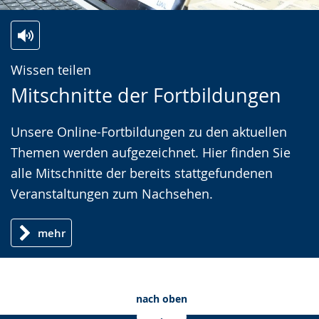
Zur
Aktiviere
Ein
Wissen teilen
Leichten
Audio-
Video
Mitschnitte der Fortbildungen
Sprache
Unterstützung.
in
wechseln.
Deutscher
Unsere Online-Fortbildungen zu den aktuellen
Gebärdensprache
Themen werden aufgezeichnet. Hier finden Sie
wird
alle Mitschnitte der bereits stattgefundenen
angezeigt.
Veranstaltungen zum Nachsehen.
mehr
nach oben