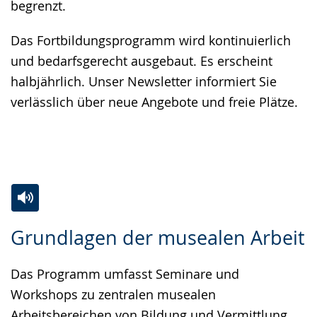
begrenzt.
Das Fortbildungsprogramm wird kontinuierlich
und bedarfsgerecht ausgebaut. Es erscheint
halbjährlich. Unser Newsletter informiert Sie
verlässlich über neue Angebote und freie Plätze.
Zur
Aktiviere
Ein
Grundlagen der musealen Arbeit
Leichten
Audio-
Video
Sprache
Unterstützung.
in
Das Programm umfasst Seminare und
wechseln.
Deutscher
Workshops zu zentralen musealen
Gebärdensprache
Arbeitsbereichen von Bildung und Vermittlung