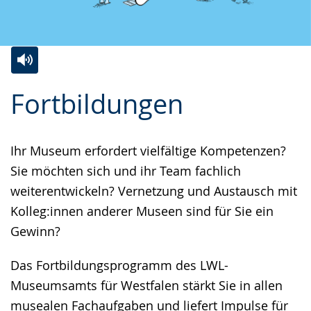
Zur
Aktiviere
Ein
Fortbildungen
Leichten
Audio-
Video
Sprache
Unterstützung.
in
wechseln.
Deutscher
Ihr Museum erfordert vielfältige Kompetenzen?
Gebärdensprache
Sie möchten sich und ihr Team fachlich
wird
weiterentwickeln? Vernetzung und Austausch mit
angezeigt.
Kolleg:innen anderer Museen sind für Sie ein
Gewinn?
Das Fortbildungsprogramm des LWL-
Museumsamts für Westfalen stärkt Sie in allen
musealen Fachaufgaben und liefert Impulse für