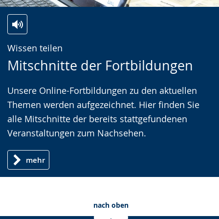
Zur
Aktiviere
Ein
Wissen teilen
Leichten
Audio-
Video
Mitschnitte der Fortbildungen
Sprache
Unterstützung.
in
wechseln.
Deutscher
Unsere Online-Fortbildungen zu den aktuellen
Gebärdensprache
Themen werden aufgezeichnet. Hier finden Sie
wird
alle Mitschnitte der bereits stattgefundenen
angezeigt.
Veranstaltungen zum Nachsehen.
mehr
nach oben