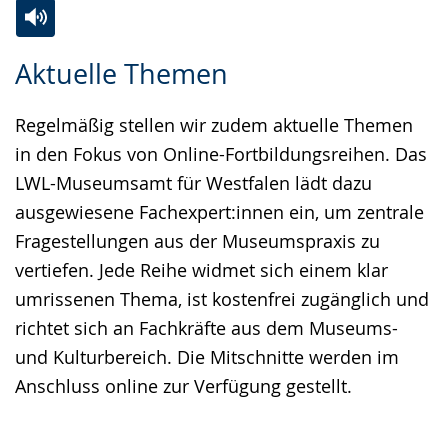
Zur
Aktiviere
Ein
Aktuelle Themen
Leichten
Audio-
Video
Sprache
Unterstützung.
in
Regelmäßig stellen wir zudem aktuelle Themen
wechseln.
Deutscher
in den Fokus von Online-Fortbildungsreihen. Das
Gebärdensprache
LWL-Museumsamt für Westfalen lädt dazu
wird
ausgewiesene Fachexpert:innen ein, um zentrale
angezeigt.
Fragestellungen aus der Museumspraxis zu
vertiefen. Jede Reihe widmet sich einem klar
umrissenen Thema, ist kostenfrei zugänglich und
richtet sich an Fachkräfte aus dem Museums-
und Kulturbereich. Die Mitschnitte werden im
Anschluss online zur Verfügung gestellt.