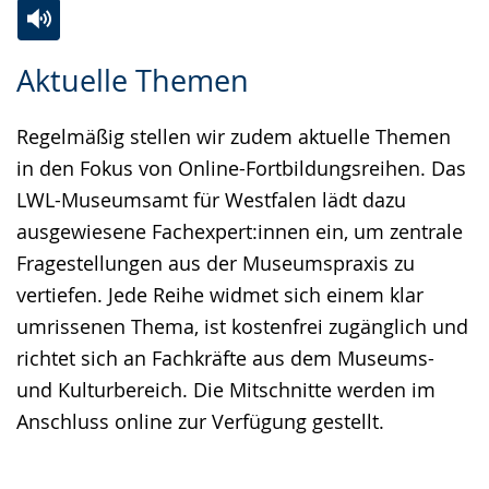
Zur
Aktiviere
Ein
Aktuelle Themen
Leichten
Audio-
Video
Sprache
Unterstützung.
in
Regelmäßig stellen wir zudem aktuelle Themen
wechseln.
Deutscher
in den Fokus von Online-Fortbildungsreihen. Das
Gebärdensprache
LWL-Museumsamt für Westfalen lädt dazu
wird
ausgewiesene Fachexpert:innen ein, um zentrale
angezeigt.
Fragestellungen aus der Museumspraxis zu
vertiefen. Jede Reihe widmet sich einem klar
umrissenen Thema, ist kostenfrei zugänglich und
richtet sich an Fachkräfte aus dem Museums-
und Kulturbereich. Die Mitschnitte werden im
Anschluss online zur Verfügung gestellt.