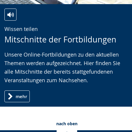
Zur
Aktiviere
Ein
Wissen teilen
Leichten
Audio-
Video
Mitschnitte der Fortbildungen
Sprache
Unterstützung.
in
wechseln.
Deutscher
Unsere Online-Fortbildungen zu den aktuellen
Gebärdensprache
Themen werden aufgezeichnet. Hier finden Sie
wird
alle Mitschnitte der bereits stattgefundenen
angezeigt.
Veranstaltungen zum Nachsehen.
mehr
nach oben