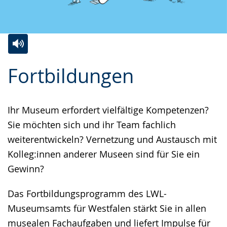
Zur
Aktiviere
Ein
Fortbildungen
Leichten
Audio-
Video
Sprache
Unterstützung.
in
wechseln.
Deutscher
Ihr Museum erfordert vielfältige Kompetenzen?
Gebärdensprache
Sie möchten sich und ihr Team fachlich
wird
weiterentwickeln? Vernetzung und Austausch mit
angezeigt.
Kolleg:innen anderer Museen sind für Sie ein
Gewinn?
Das Fortbildungsprogramm des LWL-
Museumsamts für Westfalen stärkt Sie in allen
musealen Fachaufgaben und liefert Impulse für