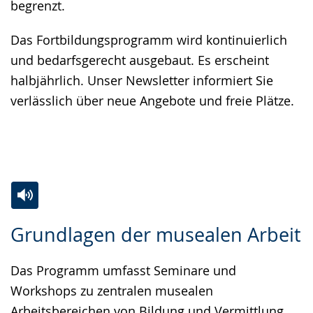
begrenzt.
Das Fortbildungsprogramm wird kontinuierlich
und bedarfsgerecht ausgebaut. Es erscheint
halbjährlich. Unser Newsletter informiert Sie
verlässlich über neue Angebote und freie Plätze.
Zur
Aktiviere
Ein
Grundlagen der musealen Arbeit
Leichten
Audio-
Video
Sprache
Unterstützung.
in
Das Programm umfasst Seminare und
wechseln.
Deutscher
Workshops zu zentralen musealen
Gebärdensprache
Arbeitsbereichen von Bildung und Vermittlung